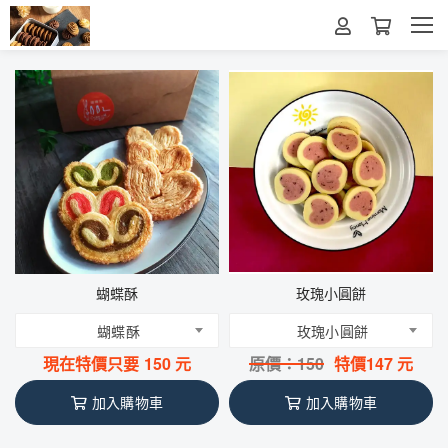
蝴蝶酥
玫瑰小圓餅
蝴蝶酥
玫瑰小圓餅
現在特價只要
150
元
原價：
150
特價
147
元
加入購物車
加入購物車