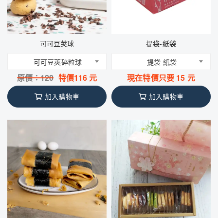
可可豆莢球
提袋-紙袋
可可豆莢碎粒球
提袋-紙袋
原價：
120
特價
116
元
現在特價只要
15
元
加入購物車
加入購物車