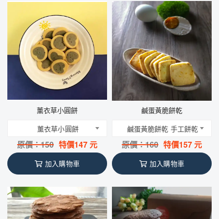
薰衣草小圓餅
鹹蛋黃脆餅乾
薰衣草小圓餅
鹹蛋黃脆餅乾 手工餅乾
原價：
150
特價
147
元
原價：
160
特價
157
元
加入購物車
加入購物車