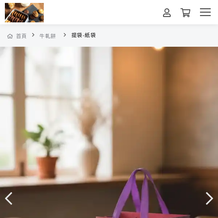
提袋-紙袋
首頁
牛軋餅