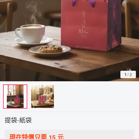
1
/
2
提袋-紙袋
現在特價只要
15
元